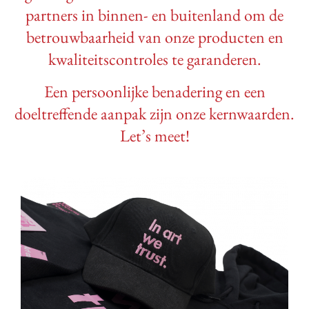
partners in binnen- en buitenland om de
betrouwbaarheid van onze producten en
kwaliteitscontroles te garanderen.
Een persoonlijke benadering en een
doeltreffende aanpak zijn onze kernwaarden.
Let’s meet!